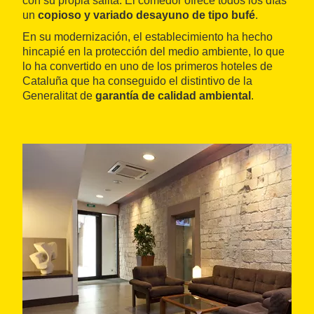
con su propia salita. El comedor ofrece todos los días
un
copioso y variado desayuno de tipo bufé
.
En su modernización, el establecimiento ha hecho
hincapié en la protección del medio ambiente, lo que
lo ha convertido en uno de los primeros hoteles de
Cataluña que ha conseguido el distintivo de la
Generalitat de
garantía de calidad ambiental
.