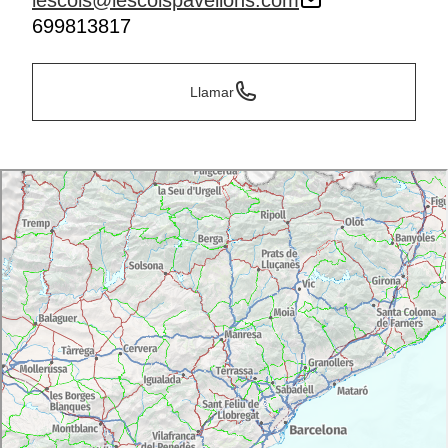
lescols@lescolspavellons.com
699813817
Llamar