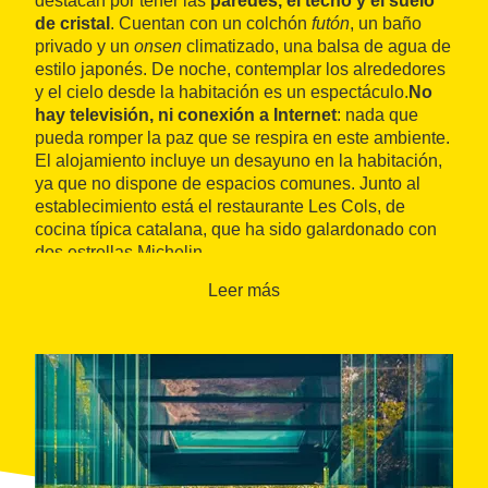
destacan por tener las
paredes, el techo y el suelo
de cristal
. Cuentan con un colchón
futón
, un baño
privado y un
onsen
climatizado, una balsa de agua de
estilo japonés. De noche, contemplar los alrededores
y el cielo desde la habitación es un espectáculo.
No
hay televisión, ni conexión a Internet
: nada que
pueda romper la paz que se respira en este ambiente.
El alojamiento incluye un desayuno en la habitación,
ya que no dispone de espacios comunes. Junto al
establecimiento está el restaurante Les Cols, de
cocina típica catalana, que ha sido galardonado con
dos estrellas Michelin.
Leer más