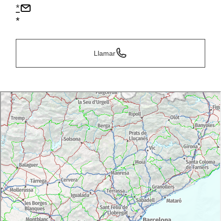
*
*
Llamar