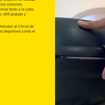
pacios comunes
nar tanto a la carta
, Wifi gratuito y
inutos al Circuit de
os deportivos como el