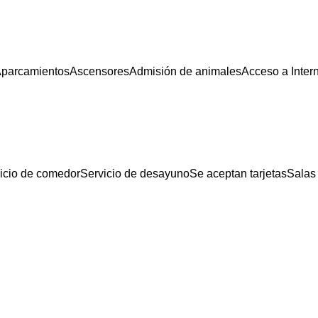
parcamientos
Ascensores
Admisión de animales
Acceso a Inter
icio de comedor
Servicio de desayuno
Se aceptan tarjetas
Salas