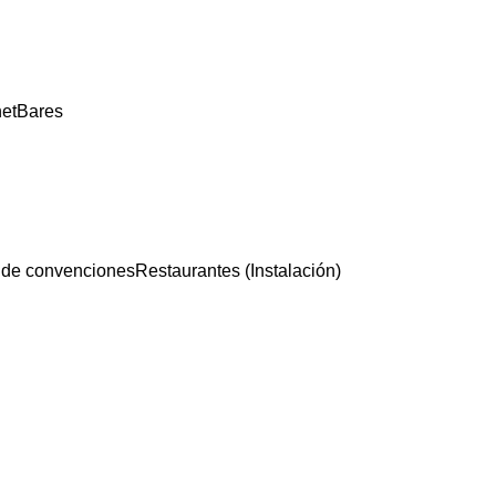
net
Bares
 de convenciones
Restaurantes (Instalación)