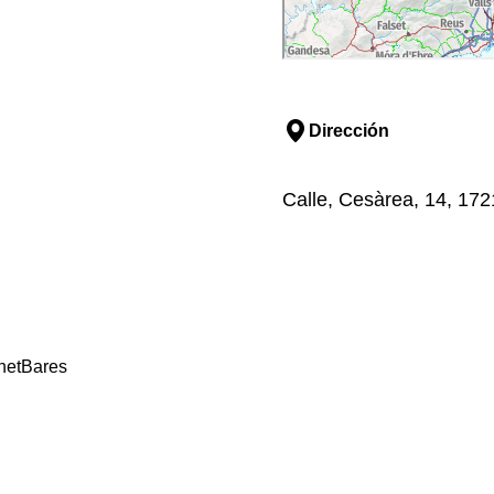
Dirección
Calle, Cesàrea, 14, 172
net
Bares