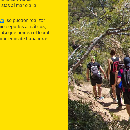
stas al mar o a la
va
, se pueden realizar
omo deportes acuáticos,
onda
que bordea el litoral
conciertos de habaneras,