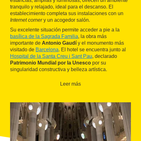
estancias, amplias y luminosas, ofrecen un ambiente
tranquilo y relajado, ideal para el descanso. El
establecimiento completa sus instalaciones con un
Internet corner
y un acogedor salón.
Su excelente situación permite acceder a pie a la
basílica de la Sagrada Familia
, la obra más
importante de
Antonio Gaudí
y el monumento más
visitado de
Barcelona
. El hotel se encuentra junto al
Hospital de la Santa Creu i Sant Pau
, declarado
Patrimonio Mundial por la Unesco
por su
singularidad constructiva y belleza artística.
Leer más