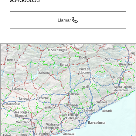
934500053
Llamar