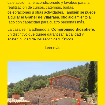
calefacción, aire acondicionado y lavabos para la
realitzación de cursos, caterings, bodas,
celebraciones u otras actividades. También se puede
alquilar el
Graner de Vilarrasa
, otro alojamiento al
lado con capacidad para cuatro personas más.
La casa se ha adherido al
Compromiso Biosphere
,
un distintivo que quiere garantizar la calidad y
sostenibilidad de los servicios turísticos.
Leer más