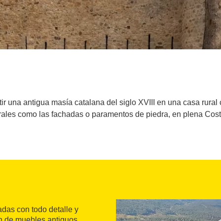
tir una antigua masía catalana del siglo XVIII en una casa rur
rales como las fachadas o paramentos de piedra, en plena Cos
adas con todo detalle y
n de muebles antiguos