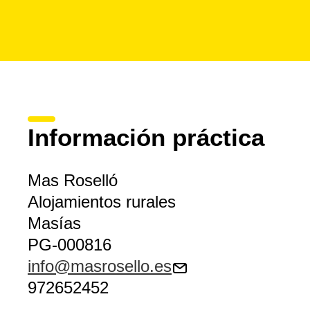
Información práctica
Mas Roselló
Alojamientos rurales
Masías
PG-000816
info@masrosello.es
972652452