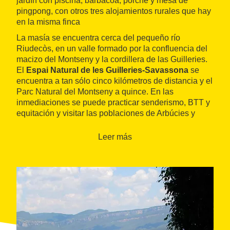
jardín con piscina, barbacoa, porche y mesa de
pingpong, con otros tres alojamientos rurales que hay
en la misma finca
La masía se encuentra cerca del pequeño río
Riudecòs, en un valle formado por la confluencia del
macizo del Montseny y la cordillera de las Guilleries.
El
Espai Natural de les Guilleries-Savassona
se
encuentra a tan sólo cinco kilómetros de distancia y el
Parc Natural del Montseny a quince. En las
inmediaciones se puede practicar senderismo, BTT y
equitación y visitar las poblaciones de Arbúcies y
Sant Hilari Sacalm. La ciudad de Vic está a
veinticinco kilómetros y las playas del sur de la Costa
Leer más
Brava a unos cuarenta.