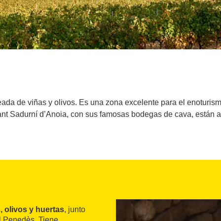
eada de viñas y olivos. Es una zona excelente para el enoturis
ant Sadurní d’Anoia, con sus famosas bodegas de cava, están 
 olivos y huertas
, junto
el Penedès. Tiene