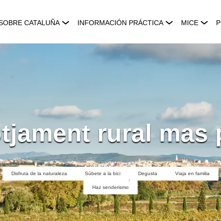
SOBRE CATALUÑA
INFORMACIÓN PRÁCTICA
MICE
P
otjament rural mas 
Disfruta de la naturaleza
Súbete a la bici
Degusta
Viaja en familia
Haz senderismo