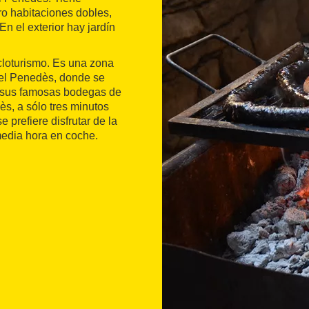
ro habitaciones dobles,
n el exterior hay jardín
cloturismo. Es una zona
del Penedès, donde se
n sus famosas bodegas de
s, a sólo tres minutos
 prefiere disfrutar de la
 media hora en coche.