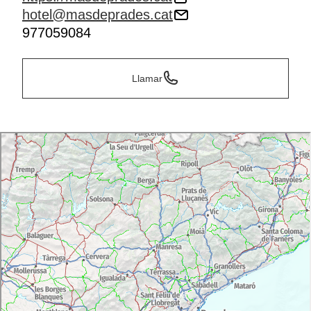
hotel@masdeprades.cat
977059084
Llamar