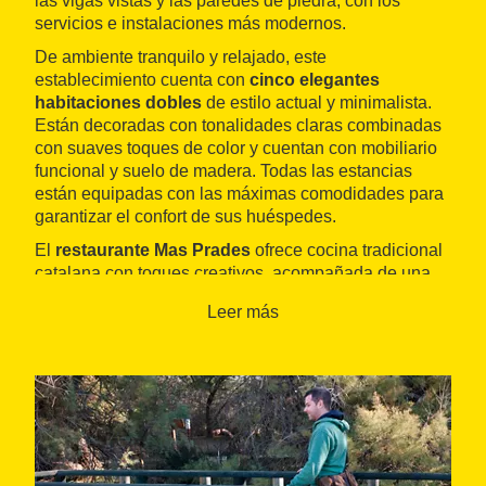
las vigas vistas y las paredes de piedra, con los
servicios e instalaciones más modernos.
De ambiente tranquilo y relajado, este
establecimiento cuenta con
cinco elegantes
habitaciones dobles
de estilo actual y minimalista.
Están decoradas con tonalidades claras combinadas
con suaves toques de color y cuentan con mobiliario
funcional y suelo de madera. Todas las estancias
están equipadas con las máximas comodidades para
garantizar el confort de sus huéspedes.
El
restaurante Mas Prades
ofrece cocina tradicional
catalana con toques creativos, acompañada de una
selección de vinos y cavas locales. Dispone de cuatro
Leer más
íntimas salas para acoger todo tipo de eventos.