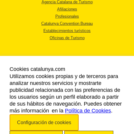
Agencia Catalana de Turismo
Afiliaciones
Profesionales
Catalunya Convention Bureau
Establecimientos turísticos
Oficinas de Turismo
Cookies catalunya.com
Utilizamos cookies propias y de terceros para
AVISO LEGAL
analizar nuestros servicios y mostrarte
POLÍTICA DE PRIVACIDAD
publicidad relacionada con las preferencias de
COOKIES
los usuarios según un perfil elaborado a partir
ACCESSIBILIDAD
de sus hábitos de navegación. Puedes obtener
más información en la
Política de Cookies
.
Copyright © 2026. Agencia Catalana de Turismo. Todos los derechos
Configuración de cookies
reservados.