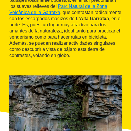
paisajes totalmente opuestos: en el sur predominan
los suaves relieves del
Parc Natural de la Zona
Volcànica de la Garrotxa
, que contrastan radicalmente
con los escarpados macizos de
L'Alta Garrotxa
, en el
norte. Es, pues, un lugar muy atractivo para los
amantes de la naturaleza, ideal tanto para practicar el
senderismo como para hacer rutas en bicicleta.
Además, se pueden realizar actividades singulares
como descubrir a vista de pájaro esta tierra de
contrastes, volando en globo.