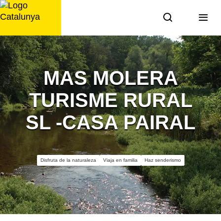
Saltar
al
contenido
MAS MOLERA
TURISME RURAL
SL -CASA PAIRAL
Disfruta de la naturaleza
Viaja en familia
Haz senderismo