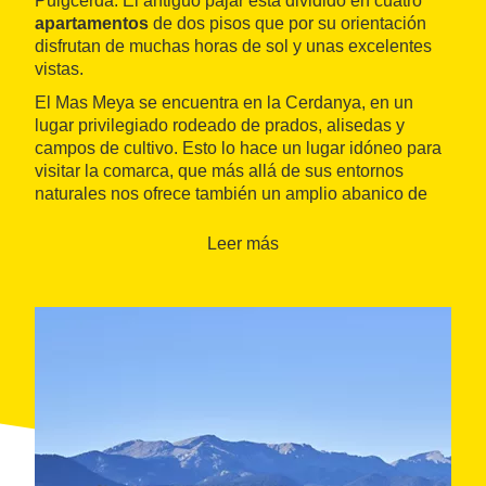
Puigcerdà. El antiguo pajar está dividido en cuatro
apartamentos
de dos pisos que por su orientación
disfrutan de muchas horas de sol y unas excelentes
vistas.
El Mas Meya se encuentra en la Cerdanya, en un
lugar privilegiado rodeado de prados, alisedas y
campos de cultivo. Esto lo hace un lugar idóneo para
visitar la comarca, que más allá de sus entornos
naturales nos ofrece también un amplio abanico de
propuestas culturales, gastronómicas y
deportivas
,
como senderismo, alpinismo, rutas en BTT y deportes
Leer más
de invierno.