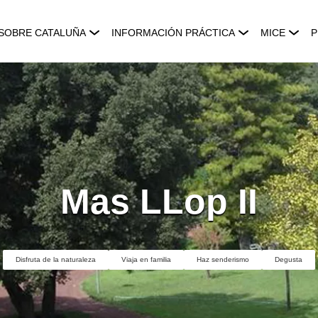
SOBRE CATALUÑA
INFORMACIÓN PRÁCTICA
MICE
P
Mas LLop II
Disfruta de la naturaleza
Viaja en familia
Haz senderismo
Degusta