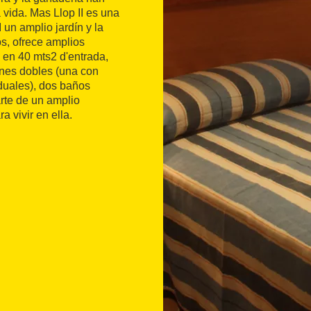
 vida. Mas Llop II es una
un amplio jardín y la
s, ofrece amplios
s en 40 mts2 d'entrada,
ones dobles (una con
duales), dos baños
rte de un amplio
 vivir en ella.