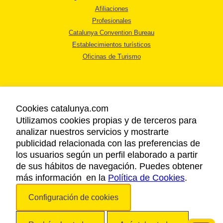
Afiliaciones
Profesionales
Catalunya Convention Bureau
Establecimientos turísticos
Oficinas de Turismo
Cookies catalunya.com
Utilizamos cookies propias y de terceros para
AVISO LEGAL
analizar nuestros servicios y mostrarte
POLÍTICA DE PRIVACIDAD
publicidad relacionada con las preferencias de
COOKIES
los usuarios según un perfil elaborado a partir
ACCESSIBILIDAD
de sus hábitos de navegación. Puedes obtener
más información en la
Política de Cookies
.
Copyright © 2026. Agencia Catalana de Turismo. Todos los derechos
Configuración de cookies
reservados.