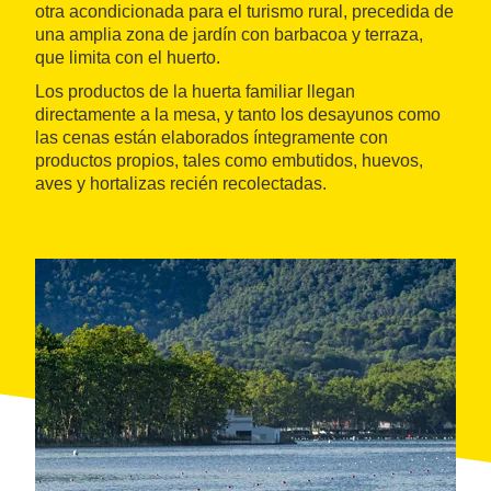
otra acondicionada para el turismo rural, precedida de
una amplia zona de jardín con barbacoa y terraza,
que limita con el huerto.
Los productos de la huerta familiar llegan
directamente a la mesa, y tanto los desayunos como
las cenas están elaborados íntegramente con
productos propios, tales como embutidos, huevos,
aves y hortalizas recién recolectadas.