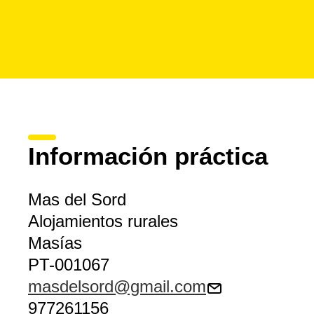
Información práctica
Mas del Sord
Alojamientos rurales
Masías
PT-001067
masdelsord@gmail.com
977261156