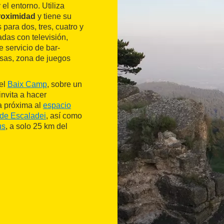
l entorno. Utiliza
roximidad
y tiene su
para dos, tres, cuatro y
adas con televisión,
e servicio de bar-
sas, zona de juegos
 el
Baix Camp
, sobre un
nvita a hacer
a próxima al
espacio
 de Escaladei
, así como
us
, a solo 25 km del