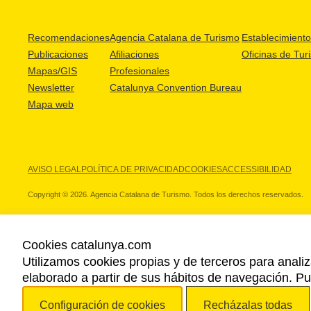
Recomendaciones
Agencia Catalana de Turismo
Establecimientos
Publicaciones
Afiliaciones
Oficinas de Tur
Mapas/GIS
Profesionales
Newsletter
Catalunya Convention Bureau
Mapa web
AVISO LEGAL
POLÍTICA DE PRIVACIDAD
COOKIES
ACCESSIBILIDAD
Copyright © 2026. Agencia Catalana de Turismo. Todos los derechos reservados.
Cookies catalunya.com
Utilizamos cookies propias y de terceros para analiz
NUESTROS PARTNERS
elaborado a partir de sus hábitos de navegación. 
Configuración de cookies
Recházalas todas