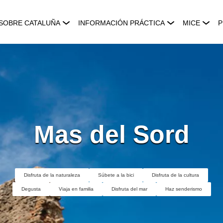
SOBRE CATALUÑA
INFORMACIÓN PRÁCTICA
MICE
P
Mas del Sord
Disfruta de la naturaleza
Súbete a la bici
Disfruta de la cultura
Degusta
Viaja en familia
Disfruta del mar
Haz senderismo