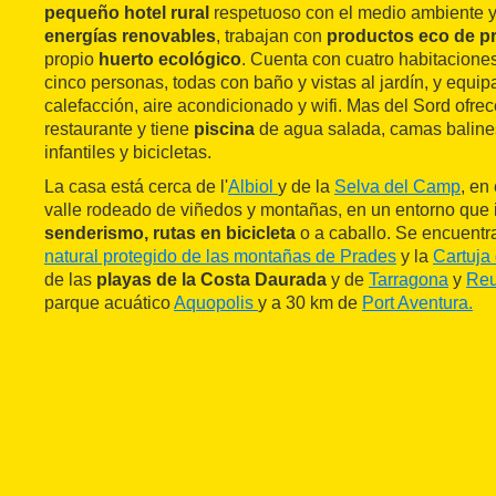
pequeño
hotel rural
respetuoso con el medio ambiente y e
energías renovables
, trabajan con
productos eco de p
propio
huerto ecológico
. Cuenta con cuatro habitaciones 
cinco personas, todas con baño y vistas al jardín, y equip
calefacción, aire acondicionado y wifi. Mas del Sord ofrec
restaurante y tiene
piscina
de agua salada, camas baline
infantiles y bicicletas.
La casa está cerca de l'
Albiol
y de la
Selva del Camp
, en
valle rodeado de viñedos y montañas, en un entorno que i
senderismo, rutas en bicicleta
o a caballo. Se encuentr
natural protegido de las montañas de Prades
y la
Cartuja
de las
playas de la Costa Daurada
y de
Tarragona
y
Re
parque acuático
Aquopolis
y a 30 km de
Port Aventura.