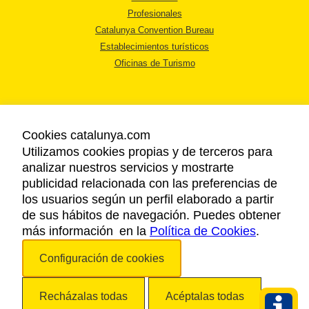
Profesionales
Catalunya Convention Bureau
Establecimientos turísticos
Oficinas de Turismo
Cookies catalunya.com
Utilizamos cookies propias y de terceros para
AVISO LEGAL
analizar nuestros servicios y mostrarte
POLÍTICA DE PRIVACIDAD
publicidad relacionada con las preferencias de
COOKIES
los usuarios según un perfil elaborado a partir
ACCESSIBILIDAD
de sus hábitos de navegación. Puedes obtener
más información en la
Política de Cookies
.
Copyright © 2026. Agencia Catalana de Turismo. Todos los derechos
Configuración de cookies
reservados.
Recházalas todas
Acéptalas todas