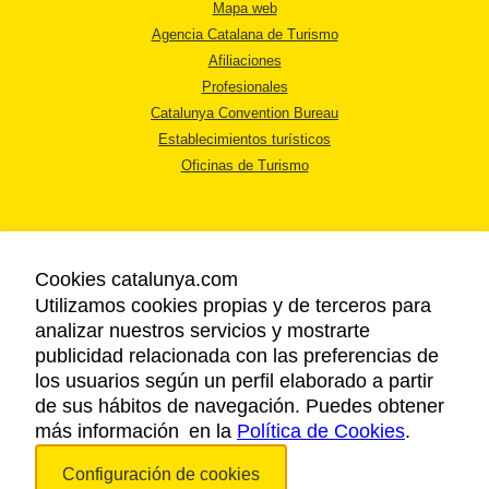
Mapa web
Agencia Catalana de Turismo
Afiliaciones
Profesionales
Catalunya Convention Bureau
Establecimientos turísticos
Oficinas de Turismo
Cookies catalunya.com
Utilizamos cookies propias y de terceros para
AVISO LEGAL
analizar nuestros servicios y mostrarte
POLÍTICA DE PRIVACIDAD
publicidad relacionada con las preferencias de
COOKIES
los usuarios según un perfil elaborado a partir
ACCESSIBILIDAD
de sus hábitos de navegación. Puedes obtener
más información en la
Política de Cookies
.
Copyright © 2026. Agencia Catalana de Turismo. Todos los derechos
Configuración de cookies