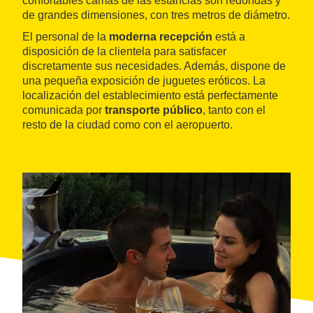
confortables camas de las estancias son redondas y
de grandes dimensiones, con tres metros de diámetro.
El personal de la
moderna recepción
está a
disposición de la clientela para satisfacer
discretamente sus necesidades. Además, dispone de
una pequeña exposición de juguetes eróticos. La
localización del establecimiento está perfectamente
comunicada por
transporte público
, tanto con el
resto de la ciudad como con el aeropuerto.