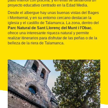
patio interior con piscina, y en ellas se desarrolla un
proyecto educativo centrado en la Edad Media.
Desde el albergue hay unas buenas vistas del Bages
i Montserrat, y en su entorno cercano destacan la
iglesia y el castillo de Talamanca. La zona, dentro del
Parc Natural de Sant Llorenç del Munt i l'Obac
,
ofrece una interesante riqueza natural y permite
realizar itinerarios para disfrutar de las peñas o de la
belleza de la riera de Talamanca.