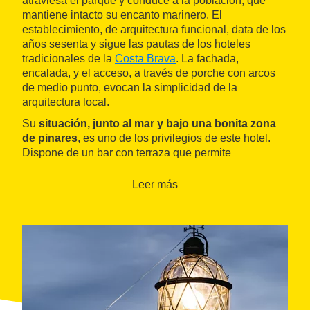
atraviesa el parque y conduce a la población, que
mantiene intacto su encanto marinero. El
establecimiento, de arquitectura funcional, data de los
años sesenta y sigue las pautas de los hoteles
tradicionales de la
Costa Brava
. La fachada,
encalada, y el acceso, a través de porche con arcos
de medio punto, evocan la simplicidad de la
arquitectura local.
Su
situación, junto al mar y bajo una bonita zona
de pinares
, es uno de los privilegios de este hotel.
Dispone de un bar con terraza que permite
contemplar el trasiego de las embarcaciones al caer
la tarde, mientras se saborea una copa. Al borde del
Leer más
pinar, una piscina proporciona la ocasión de disfrutar
de un chapuzón o de un rato al sol. Una reciente
remodelación ha puesto al día los interiores, que
mantienen su sencillez y han sido equipados con
conexión a Internet. En las tres plantas se reparten las
37 habitaciones dobles
, todas con baño y
climatizadas. Algunas están adaptadas para personas
con movilidad reducida y todas cuentan con su propia