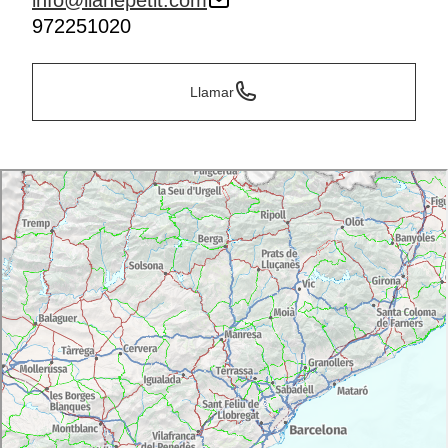
info@llanepetit.com
972251020
Llamar