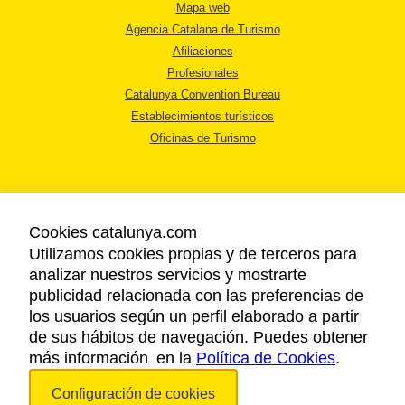
Mapa web
Agencia Catalana de Turismo
Afiliaciones
Profesionales
Catalunya Convention Bureau
Establecimientos turísticos
Oficinas de Turismo
Cookies catalunya.com
Utilizamos cookies propias y de terceros para
AVISO LEGAL
analizar nuestros servicios y mostrarte
POLÍTICA DE PRIVACIDAD
publicidad relacionada con las preferencias de
COOKIES
los usuarios según un perfil elaborado a partir
ACCESSIBILIDAD
de sus hábitos de navegación. Puedes obtener
más información en la
Política de Cookies
.
Copyright © 2026. Agencia Catalana de Turismo. Todos los derechos
Configuración de cookies