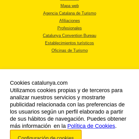
Mapa web
Agencia Catalana de Turismo
Afiliaciones
Profesionales
Catalunya Convention Bureau
Establecimientos turísticos
Oficinas de Turismo
Cookies catalunya.com
Utilizamos cookies propias y de terceros para
AVISO LEGAL
analizar nuestros servicios y mostrarte
POLÍTICA DE PRIVACIDAD
publicidad relacionada con las preferencias de
COOKIES
los usuarios según un perfil elaborado a partir
ACCESSIBILIDAD
de sus hábitos de navegación. Puedes obtener
más información en la
Política de Cookies
.
Copyright © 2026. Agencia Catalana de Turismo. Todos los derechos
Configuración de cookies