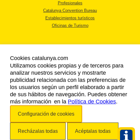
Profesionales
Catalunya Convention Bureau
Establecimientos turísticos
Oficinas de Turismo
Cookies catalunya.com
Utilizamos cookies propias y de terceros para
AVISO LEGAL
analizar nuestros servicios y mostrarte
POLÍTICA DE PRIVACIDAD
publicidad relacionada con las preferencias de
COOKIES
los usuarios según un perfil elaborado a partir
ACCESSIBILIDAD
de sus hábitos de navegación. Puedes obtener
más información en la
Política de Cookies
.
Copyright © 2026. Agencia Catalana de Turismo. Todos los derechos
Configuración de cookies
reservados.
Recházalas todas
Acéptalas todas