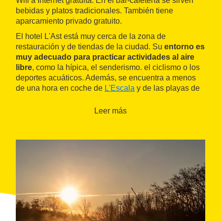
Wifi a Internet gratuita. En el bar-cafetería se sirven
bebidas y platos tradicionales. También tiene
aparcamiento privado gratuito.
El hotel L'Ast está muy cerca de la zona de
restauración y de tiendas de la ciudad. Su
entorno es
muy adecuado para practicar actividades al aire
libre
, como la hípica, el senderismo. el ciclismo o los
deportes acuáticos. Además, se encuentra a menos
de una hora en coche de
L'Escala
y de las playas de
la
Costa Brava
.
Leer más