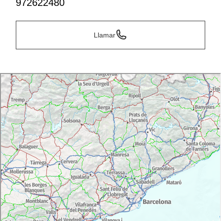
972622480
Llamar