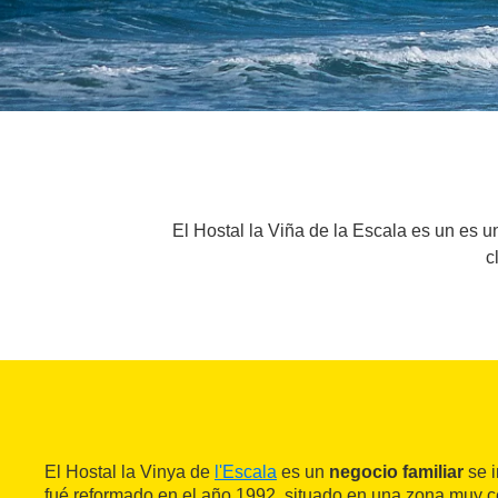
El Hostal la Viña de la Escala es un es 
c
El Hostal la Vinya de
l'Escala
es un
negocio familiar
se i
fué reformado en el año 1992, situado en una zona muy cé