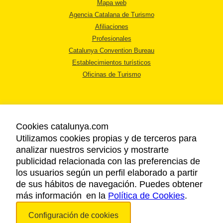
Mapa web
Agencia Catalana de Turismo
Afiliaciones
Profesionales
Catalunya Convention Bureau
Establecimientos turísticos
Oficinas de Turismo
Cookies catalunya.com
Utilizamos cookies propias y de terceros para
AVISO LEGAL
analizar nuestros servicios y mostrarte
POLÍTICA DE PRIVACIDAD
publicidad relacionada con las preferencias de
COOKIES
los usuarios según un perfil elaborado a partir
ACCESSIBILIDAD
de sus hábitos de navegación. Puedes obtener
más información en la
Política de Cookies
.
Copyright © 2026. Agencia Catalana de Turismo. Todos los derechos
Configuración de cookies