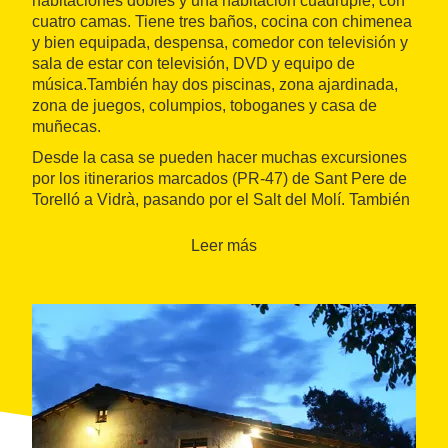
habitaciones dobles y una habitación cuádruple, con
cuatro camas. Tiene tres baños, cocina con chimenea
y bien equipada, despensa, comedor con televisión y
sala de estar con televisión, DVD y equipo de
música.También hay dos piscinas, zona ajardinada,
zona de juegos, columpios, toboganes y casa de
muñecas.
Desde la casa se pueden hacer muchas excursiones
por los itinerarios marcados (PR-47) de Sant Pere de
Torelló a Vidrà, pasando por el Salt del Molí. También
se pueden hacer rutas a caballo o visitar los pueblos
de alrededor como Olot o
La fageda d'enJordà
.
Leer más