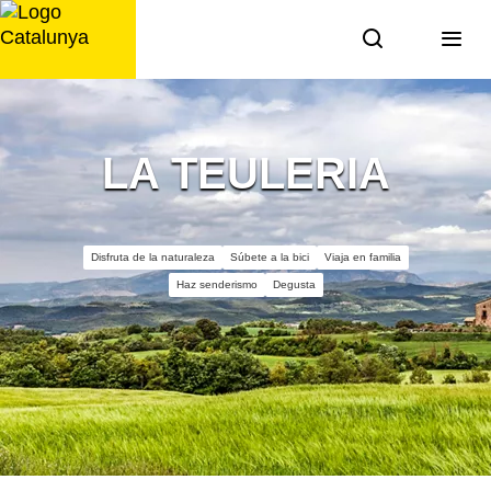
Saltar
al
contenido
LA TEULERIA
Disfruta de la naturaleza
Súbete a la bici
Viaja en familia
Haz senderismo
Degusta