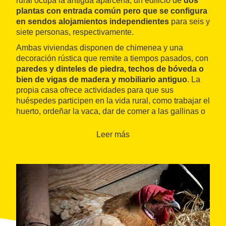
rural ocupa la antigua aparcería, un edificio de
dos
plantas con entrada común pero que se configura
en sendos alojamientos independientes
para seis y
siete personas, respectivamente.
Ambas viviendas disponen de chimenea y una
decoración rústica que remite a tiempos pasados, con
paredes y dinteles de piedra, techos de bóveda o
bien de vigas de madera y mobiliario antiguo
. La
propia casa ofrece actividades para que sus
huéspedes participen en la vida rural, como trabajar el
huerto, ordeñar la vaca, dar de comer a las gallinas o
recoger los huevos. También se pueden comprar
productos ecológicos de temporada de la aparcería.
Leer más