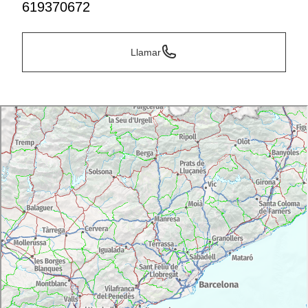
619370672
Llamar