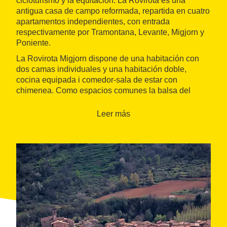
cicloturismo y la equitación. La Rovirota es una
antigua casa de campo reformada, repartida en cuatro
apartamentos independientes, con entrada
respectivamente por Tramontana, Levante, Migjorn y
Poniente.
La Rovirota Migjorn dispone de una habitación con
dos camas individuales y una habitación doble,
cocina equipada i comedor-sala de estar con
chimenea. Como espacios comunes la balsa del
molino, piscina, el arroyo, la zona de juegos y la sala
de recepción, barbacoas y unas 50 hectáreas de
Leer más
prados y bosques.