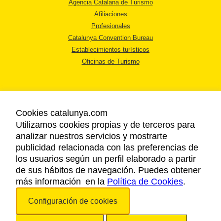
Agencia Catalana de Turismo
Afiliaciones
Profesionales
Catalunya Convention Bureau
Establecimientos turísticos
Oficinas de Turismo
Cookies catalunya.com
Utilizamos cookies propias y de terceros para
AVISO LEGAL
analizar nuestros servicios y mostrarte
POLÍTICA DE PRIVACIDAD
publicidad relacionada con las preferencias de
COOKIES
los usuarios según un perfil elaborado a partir
ACCESSIBILIDAD
de sus hábitos de navegación. Puedes obtener
más información en la
Política de Cookies
.
Copyright © 2026. Agencia Catalana de Turismo. Todos los derechos
Configuración de cookies
reservados.