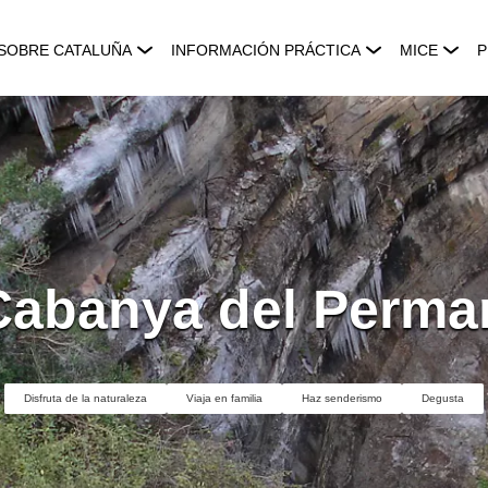
SOBRE CATALUÑA
INFORMACIÓN PRÁCTICA
MICE
P
Cabanya del Perma
Disfruta de la naturaleza
Viaja en familia
Haz senderismo
Degusta