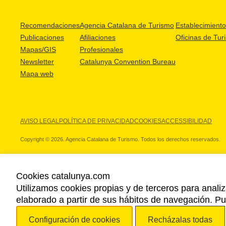
Recomendaciones
Agencia Catalana de Turismo
Establecimientos
Publicaciones
Afiliaciones
Oficinas de Tur
Mapas/GIS
Profesionales
Newsletter
Catalunya Convention Bureau
Mapa web
AVISO LEGAL
POLÍTICA DE PRIVACIDAD
COOKIES
ACCESSIBILIDAD
Copyright © 2026. Agencia Catalana de Turismo. Todos los derechos reservados.
Cookies catalunya.com
Utilizamos cookies propias y de terceros para analiz
NUESTROS PARTNERS
elaborado a partir de sus hábitos de navegación. 
Configuración de cookies
Recházalas todas