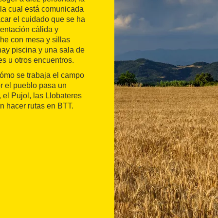
 la cual está comunicada
car el cuidado que se ha
entación cálida y
he con mesa y sillas
hay piscina y una sala de
es u otros encuentros.
cómo se trabaja el campo
or el pueblo pasa un
 el Pujol, las Llobateres
n hacer rutas en BTT.