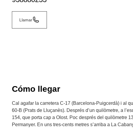
Llamar
Cómo llegar
Cal agafar la carretera C-17 (Barcelona-Puigcerdà) i al qu
60-B (Prats de Lluçanès). Després d’un quilòmetre, a l’esq
154, que porta cap a Olost. Poc després del quilòmetre 13, a
Permanyer. En uns tres-cents metres s’arriba a La Caban