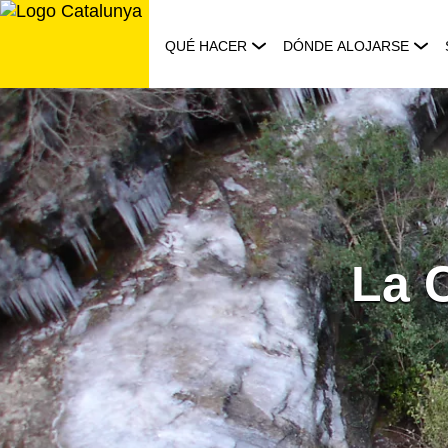
Saltar
al
QUÉ HACER
DÓNDE ALOJARSE
contenido
La 