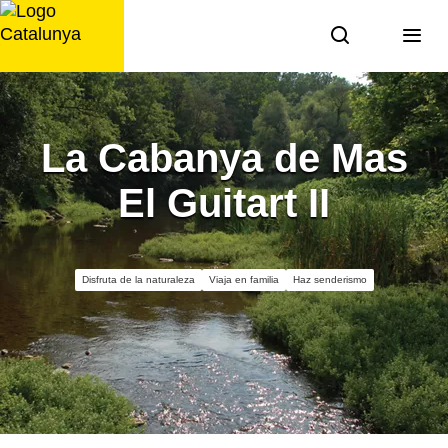
Saltar
al
contenido
La Cabanya de Mas
El Guitart II
Disfruta de la naturaleza
Viaja en familia
Haz senderismo