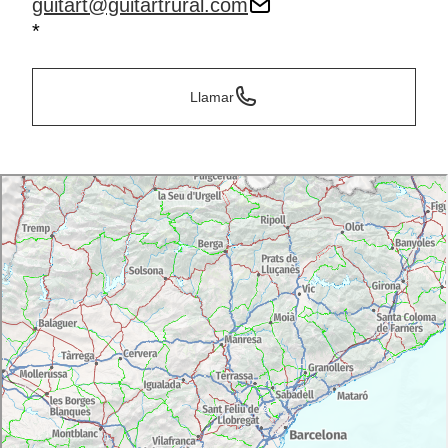
guitart@guitartrural.com
*
Llamar