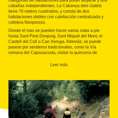
categorías de habitaciones para poder alojarse y dos
cabañas independientes. La Cabanya dels Gatets
tiene 70 metros cuadrados, y consta de dos
habitaciones dobles con calefacción centralizada y
cafetera Nespresso.
Desde el mas se pueden hacer varias rutas a pie
hasta Sant Pere Despuig, Sant Miquel del Mont, el
Castell del Coll o Can Xeruga. Además, se puede
pasear por senderos tradicionales, como la Vía
romana del Capasacosta, visitar la quincena de
iglesias románicas Y hacer rutas a caballo o en
bicicleta.
Leer más