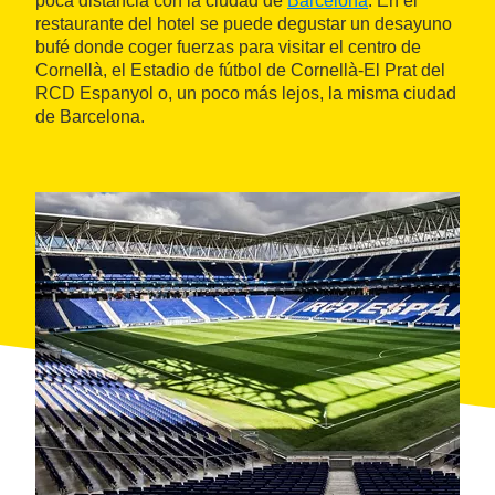
poca distancia con la ciudad de
Barcelona
. En el
restaurante del hotel se puede degustar un desayuno
bufé donde coger fuerzas para visitar el centro de
Cornellà, el Estadio de fútbol de Cornellà-El Prat del
RCD Espanyol o, un poco más lejos, la misma ciudad
de Barcelona.