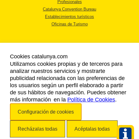
Profesionales
Catalunya Convention Bureau
Establecimientos turísticos
Oficinas de Turismo
Cookies catalunya.com
Utilizamos cookies propias y de terceros para
AVISO LEGAL
analizar nuestros servicios y mostrarte
POLÍTICA DE PRIVACIDAD
publicidad relacionada con las preferencias de
COOKIES
los usuarios según un perfil elaborado a partir
ACCESSIBILIDAD
de sus hábitos de navegación. Puedes obtener
más información en la
Política de Cookies
.
Copyright © 2026. Agencia Catalana de Turismo. Todos los derechos
Configuración de cookies
reservados.
Recházalas todas
Acéptalas todas