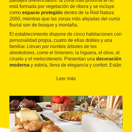
paisajes diferenciados: la zona más próxima al río
está formada por vegetación de ribera y se incluye
como
espacio protegido
dentro de la Red Natura
2000, mientras que las zonas más alejadas del curso
fluvial son de bosque y montaña.
El establecimiento dispone de cinco habitaciones con
personalidad propia, cuatro de ellas dobles y una
familiar. Llevan por nombre árboles de los
alrededores, como el limonero, la higuera, el olivo, el
ciruelo y el melocotonero. Presentan una
decoración
moderna
y sobria, llena de elegancia y confort. Están
perfectamente equipadas y climatizadas y disponen
de productos de acogida ecológicos.
Leer más
Todas las reservas incluyen un
desayuno completo
y saludable
, elaborado con productos de temporada
y de proximidad. También confeccionan pícnics para
tomar un bocado durante la jornada de exploración
por la zona. Alrededor del Mas de l'Illa se pueden
llevar a cabo un buen número de actividades como
piragüismo, barranquismo, escalada, senderismo o
excursiones en bicicleta. También hay bodegas que