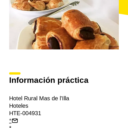
organizan catas de vinos, además de pueblos con
encanto como la propia
Tivissa
o
Miravet
.
Información práctica
Hotel Rural Mas de l'Illa
Hoteles
HTE-004931
*