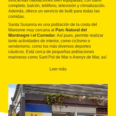
trescientas habitaciones bien equipadas, con baño
completo, balcón, teléfono, televisión y climatización.
Además, ofrece un servicio de bufé para todas las
comidas.
Santa Susanna es una población de la costa del
Maresme muy cercana al
Parc Natural del
Montnegre i el Corredor
. Así pues, permite realizar
tanto actividades de interior, como ciclismo o
senderismo, como los más diversos deportes
náuticos. Está cerca de pequeñas poblaciones
marineras como Sant Pol de Mar o Arenys de Mar, así
como de núcleos urbanos famosos por su oferta de
ocio, como Lloret de Mar.
Leer más