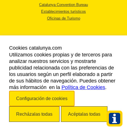
Catalunya Convention Bureau
Establecimientos turísticos
Oficinas de Turismo
Cookies catalunya.com
Utilizamos cookies propias y de terceros para
AVISO LEGAL
analizar nuestros servicios y mostrarte
POLÍTICA DE PRIVACIDAD
publicidad relacionada con las preferencias de
COOKIES
los usuarios según un perfil elaborado a partir
ACCESSIBILIDAD
de sus hábitos de navegación. Puedes obtener
más información en la
Política de Cookies
.
Copyright © 2026. Agencia Catalana de Turismo. Todos los derechos
Configuración de cookies
reservados.
Recházalas todas
Acéptalas todas