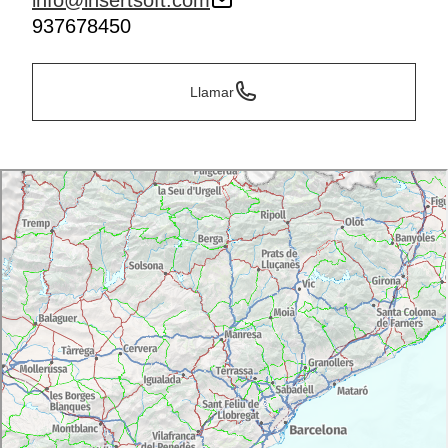
info@insertsoft.com
937678450
Llamar