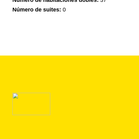
Número de habitaciones dobles:
37
Número de suites:
0