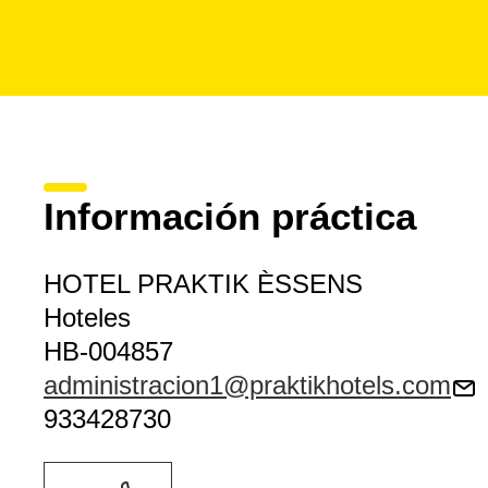
Información práctica
HOTEL PRAKTIK ÈSSENS
Hoteles
HB-004857
administracion1@praktikhotels.com
933428730