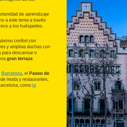
ortunidad de aprendizaje
rno a este tema a través
frece a los huéspedes
máximo confort con
les y amplias duchas con
ca para descansar o
 una
gran terraza
e
Barcelona
, el
Paseo de
 de moda y restaurantes,
 Barcelona, como
la