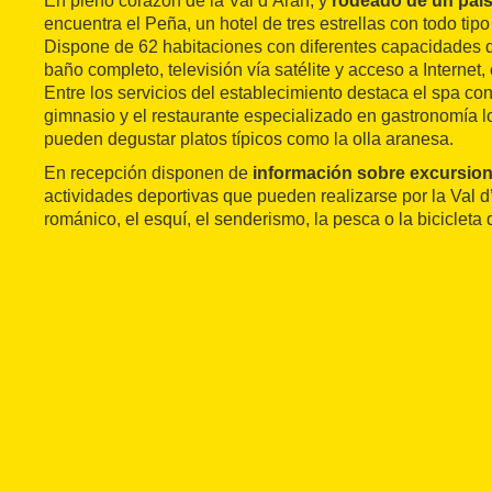
En pleno corazón de la Val d’Aran, y
rodeado de un pais
encuentra el Peña, un hotel de tres estrellas con todo ti
Dispone de 62 habitaciones con diferentes capacidades q
baño completo, televisión vía satélite y acceso a Internet
Entre los servicios del establecimiento destaca el spa con
gimnasio y el restaurante especializado en gastronomía lo
pueden degustar platos típicos como la olla aranesa.
En recepción disponen de
información sobre excursio
actividades deportivas que pueden realizarse por la Val d
románico, el esquí, el senderismo, la pesca o la bicicleta