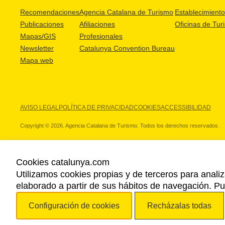
Recomendaciones
Agencia Catalana de Turismo
Establecimientos
Publicaciones
Afiliaciones
Oficinas de Tur
Mapas/GIS
Profesionales
Newsletter
Catalunya Convention Bureau
Mapa web
AVISO LEGAL
POLÍTICA DE PRIVACIDAD
COOKIES
ACCESSIBILIDAD
Copyright © 2026. Agencia Catalana de Turismo. Todos los derechos reservados.
Cookies catalunya.com
Utilizamos cookies propias y de terceros para analiz
NUESTROS PARTNERS
elaborado a partir de sus hábitos de navegación. 
Configuración de cookies
Recházalas todas