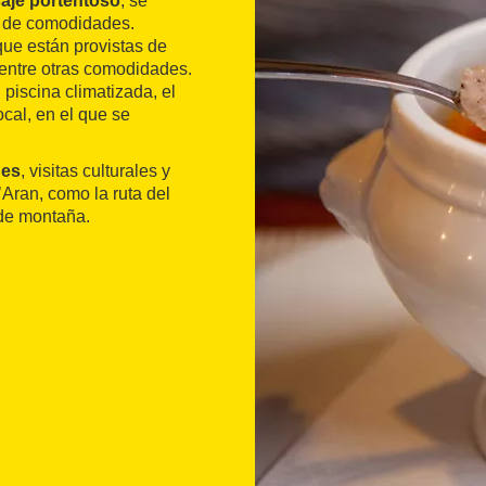
aje portentoso
, se
po de comodidades.
ue están provistas de
, entre otras comodidades.
 piscina climatizada, el
cal, en el que se
nes
, visitas culturales y
’Aran, como la ruta del
 de montaña.