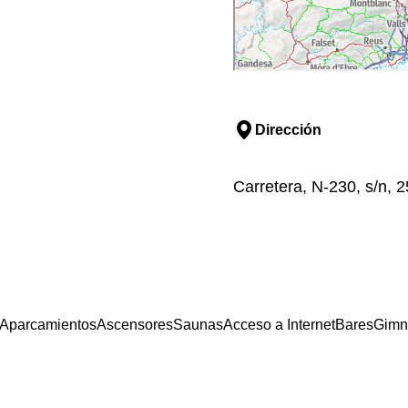
Dirección
Carretera, N-230, s/n, 2
Aparcamientos
Ascensores
Saunas
Acceso a Internet
Bares
Gimna