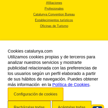
Afiliaciones
Profesionales
Catalunya Convention Bureau
Establecimientos turísticos
Oficinas de Turismo
Cookies catalunya.com
Utilizamos cookies propias y de terceros para
AVISO LEGAL
analizar nuestros servicios y mostrarte
POLÍTICA DE PRIVACIDAD
publicidad relacionada con las preferencias de
COOKIES
los usuarios según un perfil elaborado a partir
ACCESSIBILIDAD
de sus hábitos de navegación. Puedes obtener
más información en la
Política de Cookies
.
Copyright © 2026. Agencia Catalana de Turismo. Todos los derechos
Configuración de cookies
reservados.
Recházalas todas
Acéptalas todas