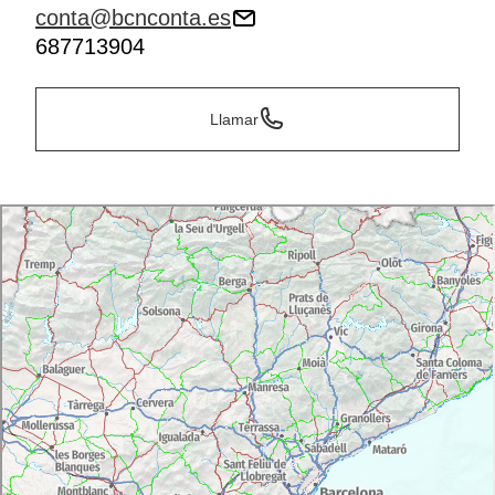
conta@bcnconta.es
687713904
Llamar