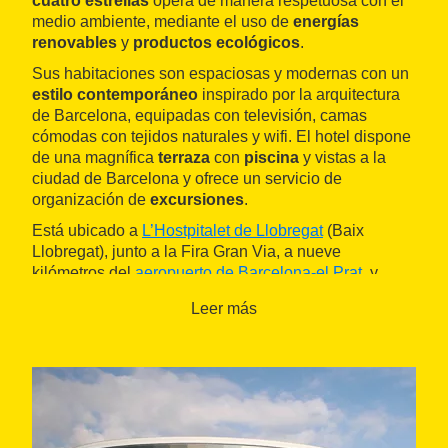
cuatro estrellas
opera de manera respetuosa con el
medio ambiente, mediante el uso de
energías
renovables
y
productos ecológicos
.
Sus habitaciones son espaciosas y modernas con un
estilo contemporáneo
inspirado por la arquitectura
de Barcelona, equipadas con televisión, camas
cómodas con tejidos naturales y wifi. El hotel dispone
de una magnífica
terraza
con
piscina
y vistas a la
ciudad de Barcelona y ofrece un servicio de
organización de
excursiones
.
Está ubicado a
L’Hostpitalet de Llobregat
(Baix
Llobregat), junto a la Fira Gran Via, a nueve
kilómetros del
aeropuerto de Barcelona-el Prat
, y
también muy bien comunicado mediante transporte
Leer más
público con cualquier punto de Barcelona.