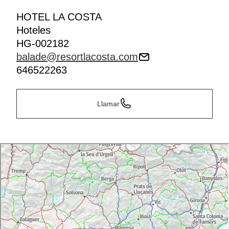
HOTEL LA COSTA
Hoteles
HG-002182
balade@resortlacosta.com
646522263
Llamar