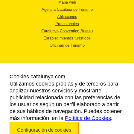
Mapa web
Agencia Catalana de Turismo
Afiliaciones
Profesionales
Catalunya Convention Bureau
Establecimientos turísticos
Oficinas de Turismo
Cookies catalunya.com
Utilizamos cookies propias y de terceros para
AVISO LEGAL
analizar nuestros servicios y mostrarte
POLÍTICA DE PRIVACIDAD
publicidad relacionada con las preferencias de
COOKIES
los usuarios según un perfil elaborado a partir
ACCESSIBILIDAD
de sus hábitos de navegación. Puedes obtener
más información en la
Política de Cookies
.
Copyright © 2026. Agencia Catalana de Turismo. Todos los derechos
Configuración de cookies