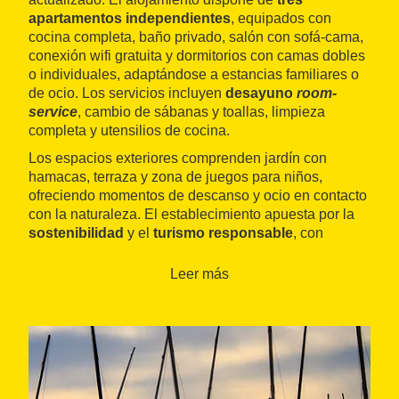
apartamentos independientes
, equipados con
cocina completa, baño privado, salón con sofá-cama,
conexión wifi gratuita y dormitorios con camas dobles
o individuales, adaptándose a estancias familiares o
de ocio. Los servicios incluyen
desayuno
room-
service
, cambio de sábanas y toallas, limpieza
completa y utensilios de cocina.
Los espacios exteriores comprenden jardín con
hamacas, terraza y zona de juegos para niños,
ofreciendo momentos de descanso y ocio en contacto
con la naturaleza. El establecimiento apuesta por la
sostenibilidad
y el
turismo responsable
, con
productos ecológicos, gestión de residuos y control
del consumo de energía y agua. El equipo de gestión
Leer más
reside en la misma finca, garantizando
atención
cercana y personalizada.
La ubicación permite acceder fácilmente a servicios
locales, rutas naturales, la playa y lugares de interés
como el
Castell
de
Tamarit
. Los visitantes pueden
disfrutar de paseos por el
passeig marítim d'Altafulla