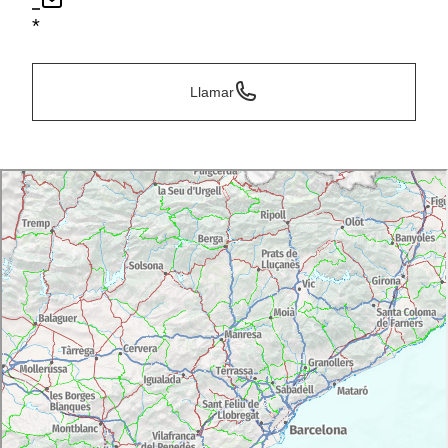
*
*
Llamar