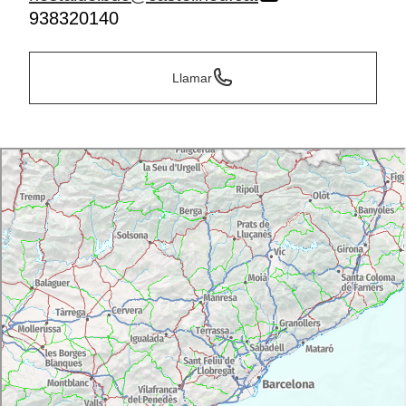
938320140
Llamar