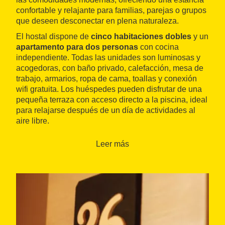
confortable y relajante para familias, parejas o grupos
que deseen desconectar en plena naturaleza.
El hostal dispone de
cinco habitaciones dobles
y un
apartamento para dos personas
con cocina
independiente. Todas las unidades son luminosas y
acogedoras, con baño privado, calefacción, mesa de
trabajo, armarios, ropa de cama, toallas y conexión
wifi gratuita. Los huéspedes pueden disfrutar de una
pequeña terraza con acceso directo a la piscina, ideal
para relajarse después de un día de actividades al
aire libre.
El entorno permite realizar
rutas de senderismo
y
Leer más
actividades al aire libre, así como descubrir la historia
y el
patrimonio de Castellnou de Bages
y los
pueblos cercanos.
El hostal ofrece una combinación perfecta de
tranquilidad, confort y proximidad a
espacios
naturales y culturales
, garantizando una experiencia
completa en un marco rural privilegiado.