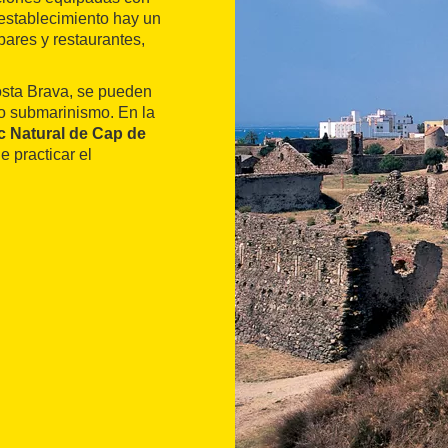
l establecimiento hay un
bares y restaurantes,
osta Brava, se pueden
o submarinismo. En la
c Natural de Cap de
e practicar el