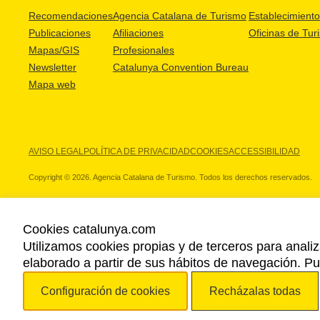
Recomendaciones
Agencia Catalana de Turismo
Establecimientos
Publicaciones
Afiliaciones
Oficinas de Tur
Mapas/GIS
Profesionales
Newsletter
Catalunya Convention Bureau
Mapa web
AVISO LEGAL
POLÍTICA DE PRIVACIDAD
COOKIES
ACCESSIBILIDAD
Copyright © 2026. Agencia Catalana de Turismo. Todos los derechos reservados.
Cookies catalunya.com
Utilizamos cookies propias y de terceros para analiz
NUESTROS PARTNERS
elaborado a partir de sus hábitos de navegación. 
Configuración de cookies
Recházalas todas