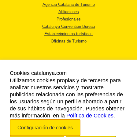
Agencia Catalana de Turismo
Afiliaciones
Profesionales
Catalunya Convention Bureau
Establecimientos turísticos
Oficinas de Turismo
Cookies catalunya.com
Utilizamos cookies propias y de terceros para
AVISO LEGAL
analizar nuestros servicios y mostrarte
POLÍTICA DE PRIVACIDAD
publicidad relacionada con las preferencias de
COOKIES
los usuarios según un perfil elaborado a partir
ACCESSIBILIDAD
de sus hábitos de navegación. Puedes obtener
más información en la
Política de Cookies
.
Copyright © 2026. Agencia Catalana de Turismo. Todos los derechos
Configuración de cookies
reservados.