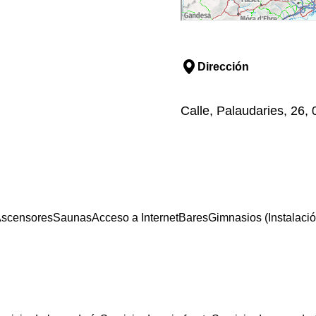
Dirección
Calle, Palaudaries, 26,
scensores
Saunas
Acceso a Internet
Bares
Gimnasios (Instalació