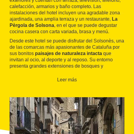
exteriores y cuentan con terraza, televisión, teléfono,
calefacción, armarios y baño completo. Las
instalaciones del hotel incluyen una agradable zona
ajardinada, una amplia terraza y un restaurante,
La
Pèrgola de Solsona
, en el que se puede degustar
cocina casera con carta variada, brasa y menú.
Desde este hotel se puede disfrutar del Solsonès, una
de las comarcas más apasionantes de Cataluña por
sus bonitos
paisajes de naturaleza intacta
que
invitan al ocio, al deporte y al reposo. Su entorno
presenta grandes extensiones de bosques y
numerosos ríos y fuentes, que se combinan con los
campos de cultivo y los parajes ariscos de la alta
Leer más
montaña.