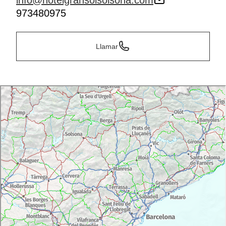
info@hotelgransolsolsona.com
973480975
Llamar