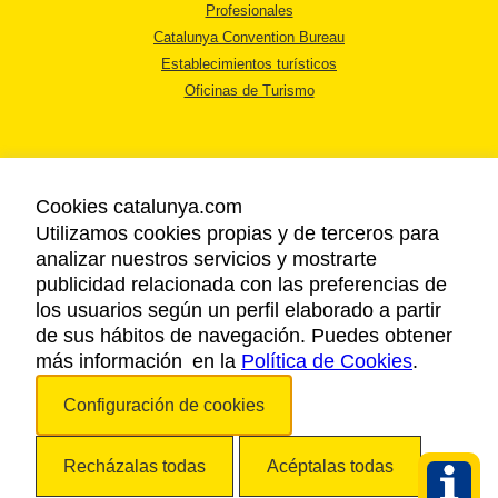
Profesionales
Catalunya Convention Bureau
Establecimientos turísticos
Oficinas de Turismo
Cookies catalunya.com
Utilizamos cookies propias y de terceros para
AVISO LEGAL
analizar nuestros servicios y mostrarte
POLÍTICA DE PRIVACIDAD
publicidad relacionada con las preferencias de
COOKIES
los usuarios según un perfil elaborado a partir
ACCESSIBILIDAD
de sus hábitos de navegación. Puedes obtener
más información en la
Política de Cookies
.
Copyright © 2026. Agencia Catalana de Turismo. Todos los derechos
Configuración de cookies
reservados.
Recházalas todas
Acéptalas todas