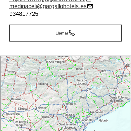
medinaceli@gargallohotels.es
934817725
Llamar