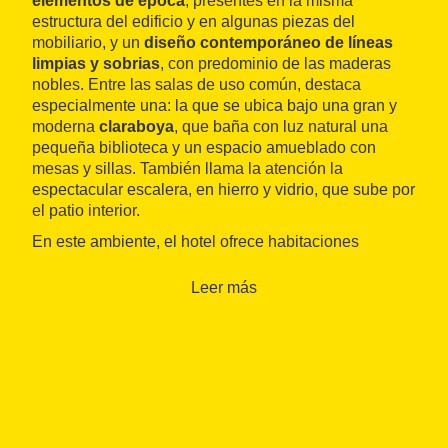
elementos de época
, presentes en la misma
estructura del edificio y en algunas piezas del
mobiliario, y un
diseño contemporáneo de líneas
limpias y sobrias
, con predominio de las maderas
nobles. Entre las salas de uso común, destaca
especialmente una: la que se ubica bajo una gran y
moderna
claraboya
, que baña con luz natural una
pequeña biblioteca y un espacio amueblado con
mesas y sillas. También llama la atención la
espectacular escalera, en hierro y vidrio, que sube por
el patio interior.
En este ambiente, el hotel ofrece habitaciones
amplias y luminosas, todas perfectamente equipadas,
y un comedor donde se sirve un desayuno bufé bien
Leer más
surtido.