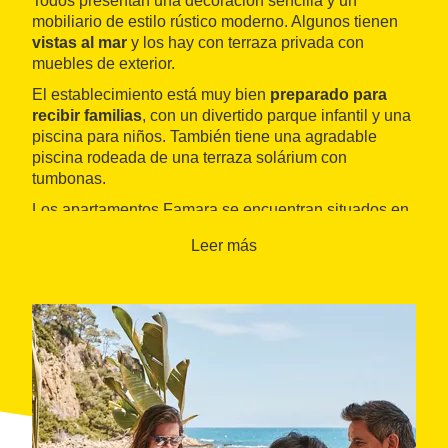
Todos presentan una decoración sencilla y un
mobiliario de estilo rústico moderno. Algunos tienen
vistas al mar
y los hay con terraza privada con
muebles de exterior.
El establecimiento está muy bien
preparado para
recibir familias
, con un divertido parque infantil y una
piscina para niños. También tiene una agradable
piscina rodeada de una terraza solárium con
tumbonas.
Los apartamentos Famara se encuentran situados en
una localización tranquila, rodeada de un
entorno
Leer más
natural encantador
. Se puede bajar a pie hasta la
bonita
playa de Santa Cristina
. En cinco minutos en
coche se llega tanto a
Lloret de Mar
como a
Blanes
.
Ambas poblaciones disponen de una gran oferta de
comercios, restaurantes, lcoales de ocio y todo tipo de
servicios.