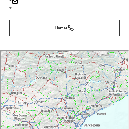
*
*
Llamar