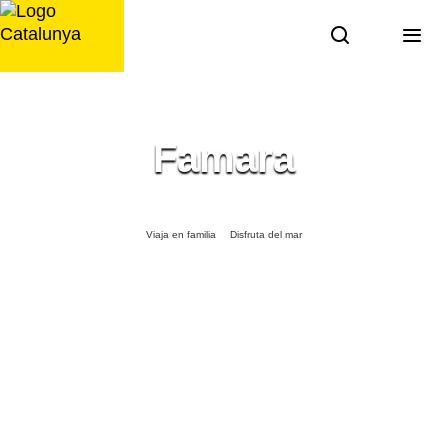
Saltar
al
contenido
Famara
Viaja en familia
Disfruta del mar