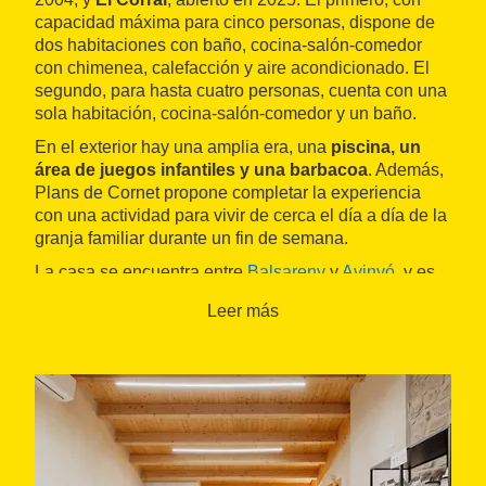
capacidad máxima para cinco personas, dispone de
dos habitaciones con baño, cocina-salón-comedor
con chimenea, calefacción y aire acondicionado. El
segundo, para hasta cuatro personas, cuenta con una
sola habitación, cocina-salón-comedor y un baño.
En el exterior hay una amplia era, una
piscina, un
área de juegos infantiles y una barbacoa
. Además,
Plans de Cornet propone completar la experiencia
con una actividad para vivir de cerca el día a día de la
granja familiar durante un fin de semana.
La casa se encuentra entre
Balsareny
y
Avinyó
, y es
un buen punto de partida para conocer los
Leer más
humedales de la Corbatera
y avistar aves, u optar
por actividades culturales como visitar los
castillos
de Balsareny y Cardona
, o las
colonias textiles
del
Parc Fluvial del Llobregat
, o el
dolmen de Corbet
.
También se pueden realizar rutas por la naturaleza o
practicar senderismo y otras actividades al aire libre.
El establecimiento, además de contar con el sello de