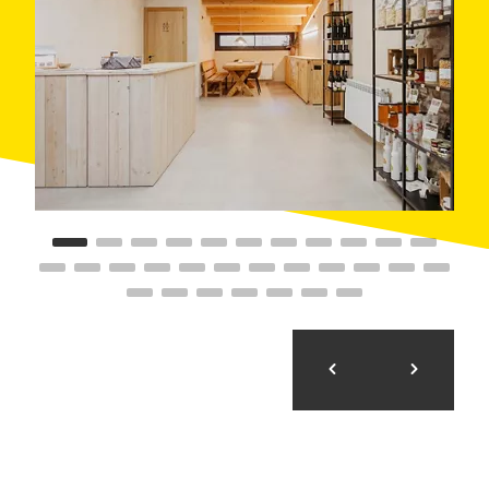
Compromiso Biosphere, es un
Punto de Información
Turística
y está adherido a la Ruta del Vino de la D.
O. Pla de Bages, al Geoparque de la Cataluña
Central y al sello Family Welcome.